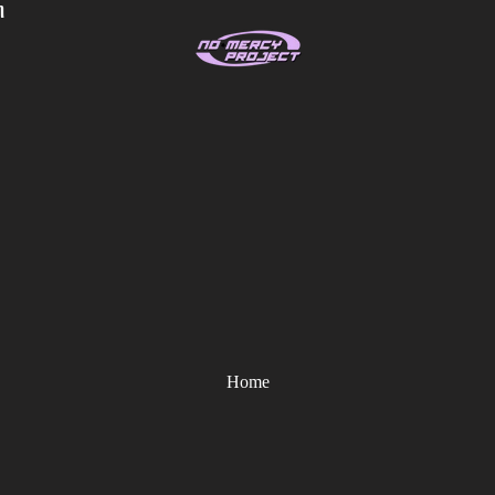
η
Home