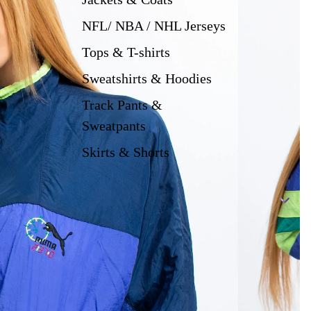
NFL/ NBA / NHL Jerseys
Tops & T-shirts
Sweatshirts & Hoodies
Track Pants &
Sweatpants
Skirts & Shorts